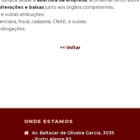
Jurídica desde a
abertura da empresa
, aconselhamento sobre 
alterações e baixas
junto aos órgãos competentes;
e outras atribuições;
ciária, fiscal, cadastral, CNAE, e outras;
 obrigações;
<< Voltar
ONDE ESTAMOS
Av. Baltazar de Oliveira Garcia, 3035
- Porto Alegre RS