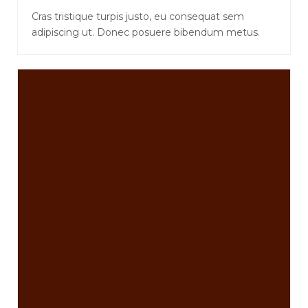
Cras tristique turpis justo, eu consequat sem
adipiscing ut. Donec posuere bibendum metus.